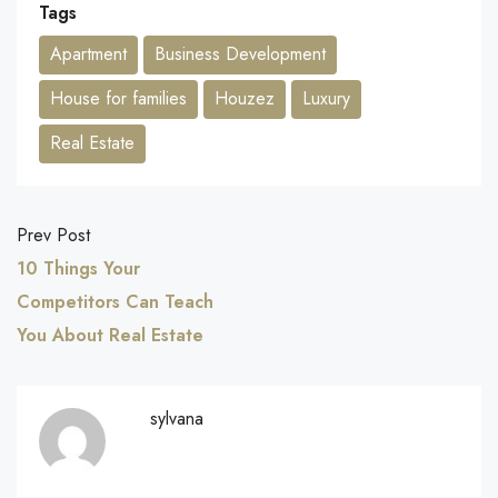
Tags
Apartment
Business Development
House for families
Houzez
Luxury
Real Estate
Prev Post
10 Things Your
Competitors Can Teach
You About Real Estate
sylvana